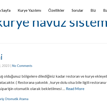
 Sayfa
Kurye Yazılımı
Özellikler
Sorular
Biz
Ba
kurye havuz sistem
i
2, 2023
|
No Comments
olduğunuz bölgelere dilediğiniz kadar restoran ve kurye ekleyebil
tacaktır. ( Restorana yakınlık , kurye dolu olsa bile ilgili restorana
 siparişin otomatik olarak bekletilmesi …
Read More
ariş Otomatik Atama