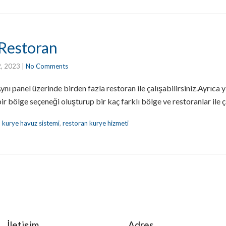
 Restoran
2, 2023
|
No Comments
nı panel üzerinde birden fazla restoran ile çalışabilirsiniz.Ayrıca y
ir bölge seçeneği oluşturup bir kaç farklı bölge ve restoranlar ile ça
,
kurye havuz sistemi
,
restoran kurye hizmeti
İletişim
Adres