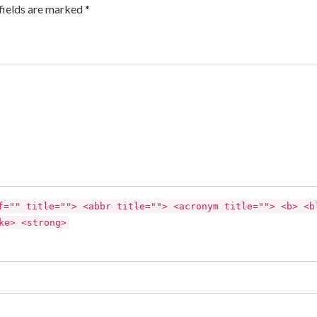
fields are marked *
f="" title=""> <abbr title=""> <acronym title=""> <b> <b
ke> <strong>