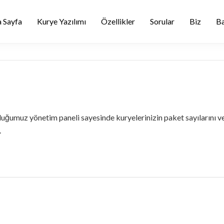
 Sayfa
Kurye Yazılımı
Özellikler
Sorular
Biz
Ba
uğumuz yönetim paneli sayesinde kuryelerinizin paket sayılarını ve 
.