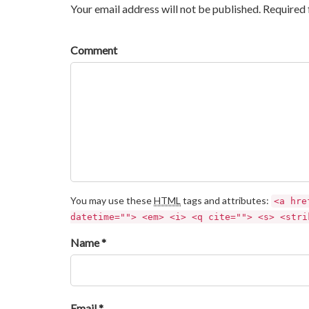
Your email address will not be published. Required 
Comment
You may use these
HTML
tags and attributes:
<a hre
datetime=""> <em> <i> <q cite=""> <s> <stri
Name *
Email *