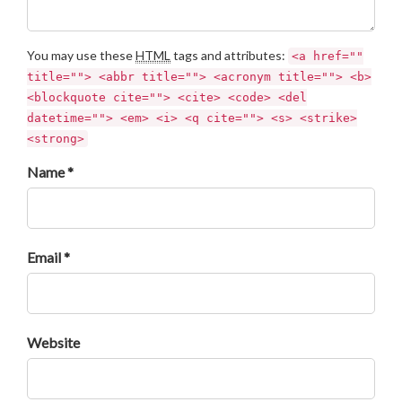
You may use these
HTML
tags and attributes:
<a href=""
title=""> <abbr title=""> <acronym title=""> <b>
<blockquote cite=""> <cite> <code> <del
datetime=""> <em> <i> <q cite=""> <s> <strike>
<strong>
Name *
Email *
Website